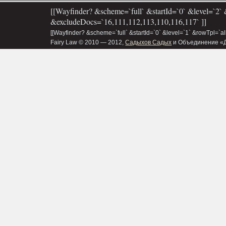
[[Wayfinder? &scheme=`full` &startId=`0` &level=`2` 
&excludeDocs=`16,111,112,113,110,116,117` ]]
[[Wayfinder? &scheme=`full` &startId=`0` &level=`1` &rowTpl=`a
Fairy Law © 2010 — 2012,
Садыхов Садых
и Объединение «Д&В»