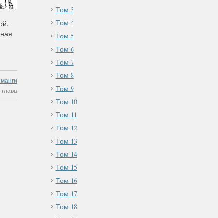
Том 3
Том 4
ой.
тная
Том 5
Том 6
Том 7
Том 8
 манги
Том 9
 глава
Том 10
Том 11
Том 12
Том 13
Том 14
Том 15
Том 16
Том 17
Том 18