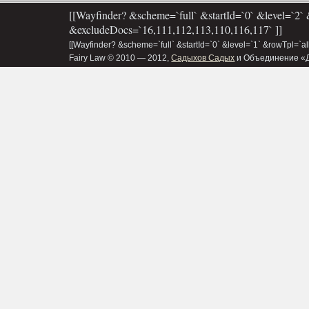
[[Wayfinder? &scheme=`full` &startId=`0` &level=`2` 
&excludeDocs=`16,111,112,113,110,116,117` ]]
[[Wayfinder? &scheme=`full` &startId=`0` &level=`1` &rowTpl=`a
Fairy Law © 2010 — 2012,
Садыхов Садых
и Объединение «Д&В»