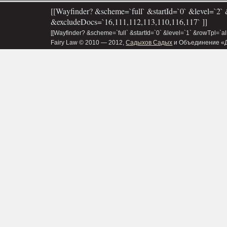
[[Wayfinder? &scheme=`full` &startId=`0` &level=`2` 
&excludeDocs=`16,111,112,113,110,116,117` ]]
[[Wayfinder? &scheme=`full` &startId=`0` &level=`1` &rowTpl=`a
Fairy Law © 2010 — 2012,
Садыхов Садых
и Объединение «Д&В»