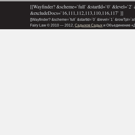
[[Wayfinder? &scheme=`full` &startId=`0` &level=`2` 
&excludeDocs=`16,111,112,113,110,116,117` ]]
[[Wayfinder? &scheme=`full` &startId=`0` &level=`1` &rowTpl=`a
Fairy Law © 2010 — 2012,
Садыхов Садых
и Объединение «Д&В»