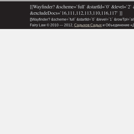
[[Wayfinder? &scheme=`full` &startId=`0` &level=`2` 
&excludeDocs=`16,111,112,113,110,116,117` ]]
[[Wayfinder? &scheme=`full` &startId=`0` &level=`1` &rowTpl=`a
Fairy Law © 2010 — 2012,
Садыхов Садых
и Объединение «Д&В»