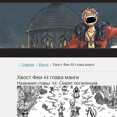
Главная
Манга
Хвост Феи 44 глава манги
Хвост Феи 44 глава манги
Название главы: 44: Секрет поселенцев