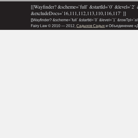
[[Wayfinder? &scheme=`full` &startId=`0` &level=`2` 
&excludeDocs=`16,111,112,113,110,116,117` ]]
[[Wayfinder? &scheme=`full` &startId=`0` &level=`1` &rowTpl=`a
Fairy Law © 2010 — 2012,
Садыхов Садых
и Объединение «Д&В»