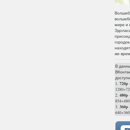
Волшебн
волшебн
мире и 
Эдоласа
присоед
городок
находят
же врем
В данн
ВКонтак
доступн
720p
1.
1280×72
480p
2.
854×480
360p
3.
—
640×360