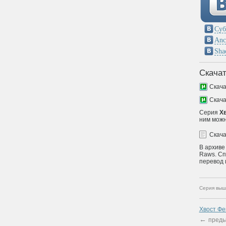
Суб
Anc
Sha
Скачат
Скач
Скач
Серия
Хв
ним можн
Скач
В архиве
Raws. Сп
перевод 
Серия выш
Хвост Фе
←
преды