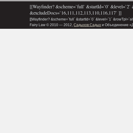
[[Wayfinder? &scheme=`full` &startId=`0` &level=`2` 
&excludeDocs=`16,111,112,113,110,116,117` ]]
[[Wayfinder? &scheme=`full` &startId=`0` &level=`1` &rowTpl=`a
Fairy Law © 2010 — 2012,
Садыхов Садых
и Объединение «Д&В»