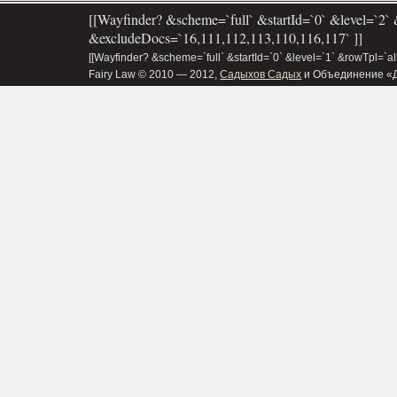
[[Wayfinder? &scheme=`full` &startId=`0` &level=`2` 
&excludeDocs=`16,111,112,113,110,116,117` ]]
[[Wayfinder? &scheme=`full` &startId=`0` &level=`1` &rowTpl=`a
Fairy Law © 2010 — 2012,
Садыхов Садых
и Объединение «Д&В»