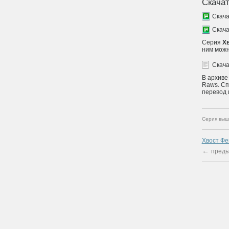
Скачат
Скач
Скач
Серия
Хв
ним можн
Скач
В архиве
Raws. Сп
перевод 
Серия выш
Хвост Фе
←
преды