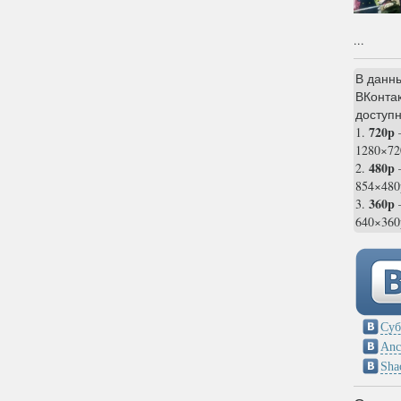
...
В данн
ВКонтак
доступн
720p
1.
1280×72
480p
2.
854×480
360p
3.
—
640×360
Суб
Anc
Sha