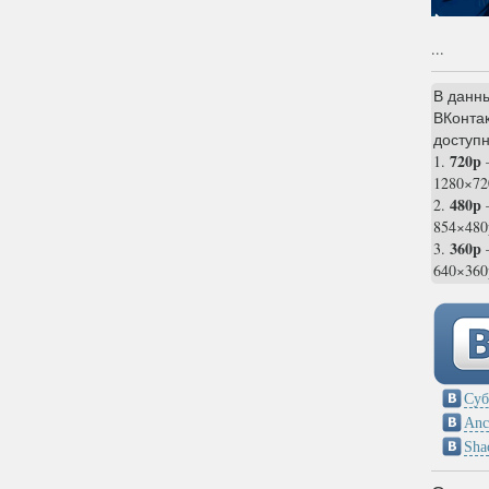
...
В данн
ВКонтак
доступн
720p
1.
1280×72
480p
2.
854×480
360p
3.
—
640×360
Суб
Anc
Sha