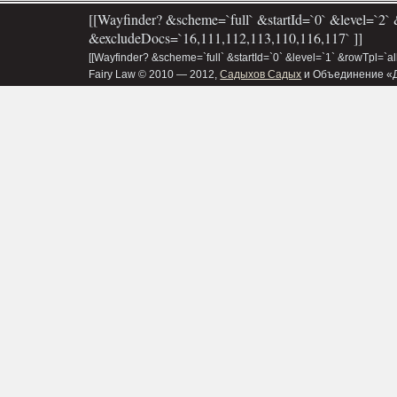
[[Wayfinder? &scheme=`full` &startId=`0` &level=`2` 
&excludeDocs=`16,111,112,113,110,116,117` ]]
[[Wayfinder? &scheme=`full` &startId=`0` &level=`1` &rowTpl=`a
Fairy Law © 2010 — 2012,
Садыхов Садых
и Объединение «Д&В»