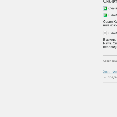
Скачат
Скач
Скач
Серия
Хв
ним можн
Скач
В архиве
Raws. Сп
перевод 
Серия выш
Хвост Фе
←
преды