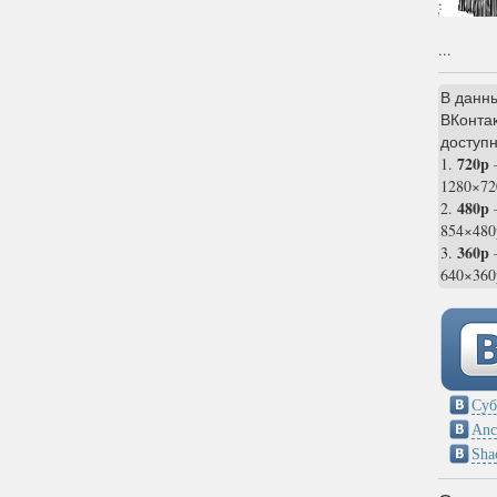
...
В данн
ВКонтак
доступн
720p
1.
1280×72
480p
2.
854×480
360p
3.
—
640×360
Суб
Anc
Sha