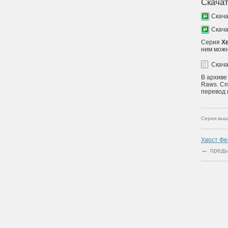
Скачат
Скач
Скач
Серия
Хв
ним можн
Скач
В архиве
Raws. Сп
перевод 
Серия выш
Хвост Фе
←
преды