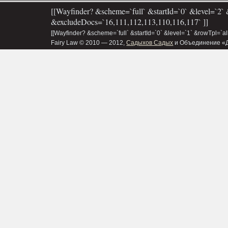
[[Wayfinder? &scheme=`full` &startId=`0` &level=`2` 
&excludeDocs=`16,111,112,113,110,116,117` ]]
[[Wayfinder? &scheme=`full` &startId=`0` &level=`1` &rowTpl=`a
Fairy Law © 2010 — 2012,
Садыхов Садых
и Объединение «Д&В»