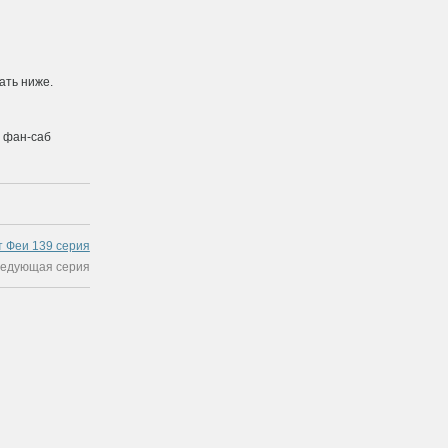
чать ниже.
о фан-саб
т Феи 139 cерия
ледующая серия