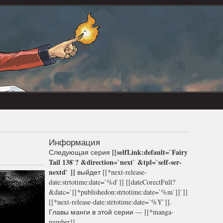
Информация
[[selfLink:default=`
Fairy
Следующая серия
Tail 138
`? &direction=`next` &tpl=`self-ser-
nextd` ]]
выйдет [[*next-release-
date:strtotime:date=`%d`]] [[dateCorectFull?
&datc=`[[*publishedon:strtotime:date=`%m`]]`]]
[[*next-release-date:strtotime:date=`%Y`]].
Главы манги в этой серии — [[*manga-
number]].