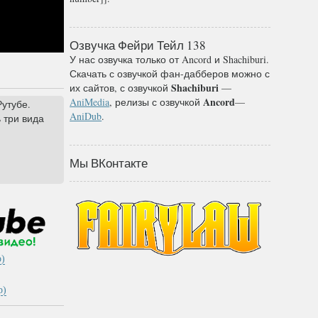
Озвучка Фейри Тейл 138
У нас озвучка только от Ancord и Shachiburi.
Скачать с озвучкой фан-дабберов можно с
Shachiburi
их сайтов, с озвучкой
—
Ancord
AniMedia
, релизы с озвучкой
—
утубе.
AniDub
.
ь три вида
Мы ВКонтакте
)
p)