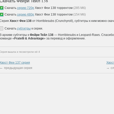
Скачать Фейри Тейл 138
Скачать
серию 720р
Хвост Феи 138 торрентом
(285 Мб)
Скачать
серию 480p
Хвост Феи 138 торрентом
(154 Мб)
Серия
Хвост Феи 138
от Horriblesubs (Crunchyroll), субтитры к ним можно ска
Скачать
субтитры
к серии.
В архиве субтитры к
Фейри Тейл 138
— Horriblesubs и Leopard-Raws. Спасиб
команде «
Fratelli & Advantage
» за перевод и оформление.
Серия вышла и посмотрели её 4
Хвост Феи 137 cерия
Хвос
←
→
предыдущая серия
с