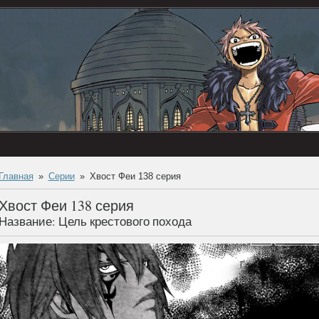
Главная
Серии
Хвост Феи 138 серия
Хвост Феи 138 серия
Название: Цель крестового похода