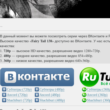
...
В данный момент вы можете посмотреть серии через ВКонтакте и Р
Fairy Tail 138
Высокое качество «
» доступно во ВКонтакте. У нас ест
качества:
720p
1.
— высокое HD качество, разрешение видео 1280×720p.
480p
2.
— среднее качество, разрешение видео 854×480p.
360p
3.
— низкое качество, разрешение видео 640×360p.
Субтитры (720p)
Субтитры (480p)
Субтитры (360p
Ancord (720p)
Ancord (480p)
Ancord (360p)
Shachiburi (720p)
Shachiburi (480p)
Shachiburi (360