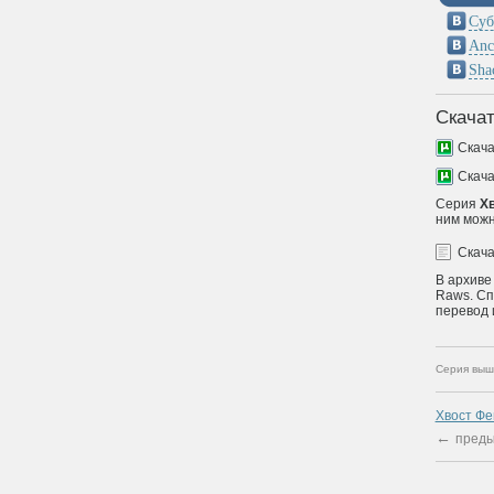
Суб
Anc
Sha
Скачат
Скач
Скач
Серия
Хв
ним можн
Скач
В архиве
Raws. Сп
перевод 
Серия выш
Хвост Фе
←
преды