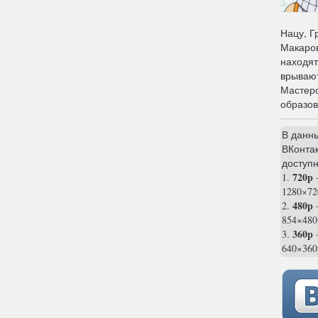
Нацу, Г
Макаров
находят
врывают
Мастер
образов
В данн
ВКонтак
доступн
720p
1.
1280×72
480p
2.
854×480
360p
3.
—
640×360