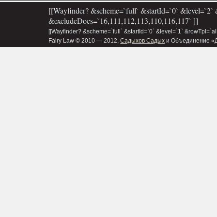
[[Wayfinder? &scheme=`full` &startId=`0` &level=`2` 
&excludeDocs=`16,111,112,113,110,116,117` ]]
[[Wayfinder? &scheme=`full` &startId=`0` &level=`1` &rowTpl=`a
Fairy Law © 2010 — 2012,
Садыхов Садых
и Объединение «Д&В»