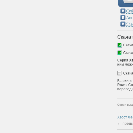
Суб
Anc
Sha
Скачат
Скач
Скач
Серия
Хв
ним можн
Скач
В архиве
Raws. Сп
перевод 
Серия выш
Хвост Фе
←
преды