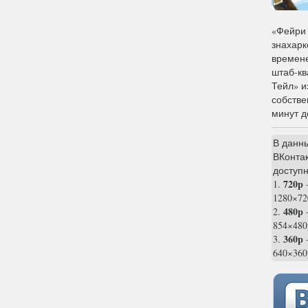
«Фейри 
знахарк
времене
штаб-кв
Тейл» и
собстве
минут д
В данн
ВКонтак
доступн
720p
1.
1280×72
480p
2.
854×480
360p
3.
—
640×360