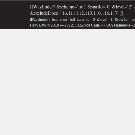
[[Wayfinder? &scheme=`full` &startId=`0` &level=`2` 
&excludeDocs=`16,111,112,113,110,116,117` ]]
[[Wayfinder? &scheme=`full` &startId=`0` &level=`1` &rowTpl=`a
Fairy Law © 2010 — 2012,
Садыхов Садых
и Объединение «Д&В»