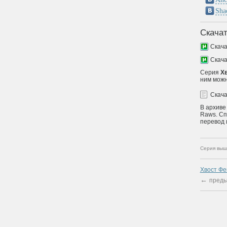
Sha
Скачат
Скач
Скач
Серия
Хв
ним можн
Скач
В архиве
Raws. Сп
перевод 
Серия выш
Хвост Фе
←
преды