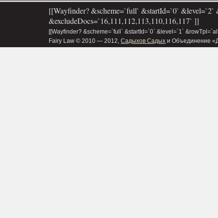
[[Wayfinder? &scheme=`full` &startId=`0` &level=`2` 
&excludeDocs=`16,111,112,113,110,116,117` ]]
[[Wayfinder? &scheme=`full` &startId=`0` &level=`1` &rowTpl=`a
Fairy Law © 2010 — 2012,
Садыхов Садых
и Объединение «Д&В»