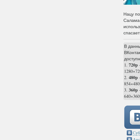
Нацу по
Саламан
использ
спасает
В данн
ВКонтак
доступн
720p
1.
1280×72
480p
2.
854×480
360p
3.
—
640×360
Суб
Anc