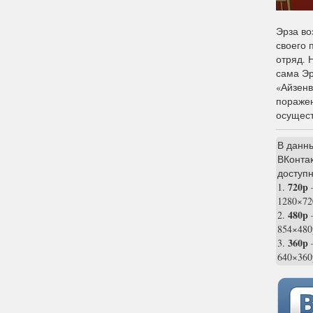
Эрза во
своего 
отряд. 
сама Эр
«Айзенв
поражен
осущест
В данн
ВКонтак
доступн
720p
1.
1280×72
480p
2.
854×480
360p
3.
—
640×360