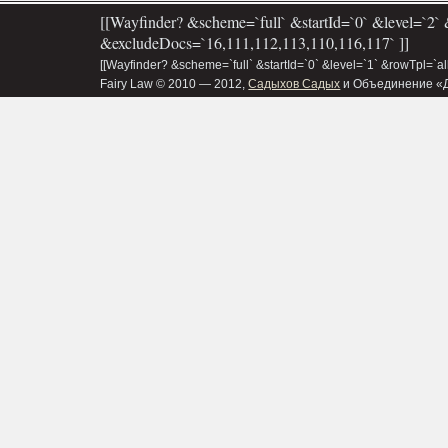
[[Wayfinder? &scheme=`full` &startId=`0` &level=`2` 
&excludeDocs=`16,111,112,113,110,116,117` ]]
[[Wayfinder? &scheme=`full` &startId=`0` &level=`1` &rowTpl=`a
Fairy Law © 2010 — 2012,
Садыхов Садых
и Объединение «Д&В»