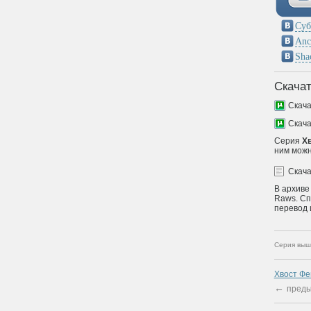
Суб
Anc
Sha
Скачат
Скач
Скач
Серия
Хв
ним можн
Скач
В архиве
Raws. Сп
перевод 
Серия выш
Хвост Фе
←
преды