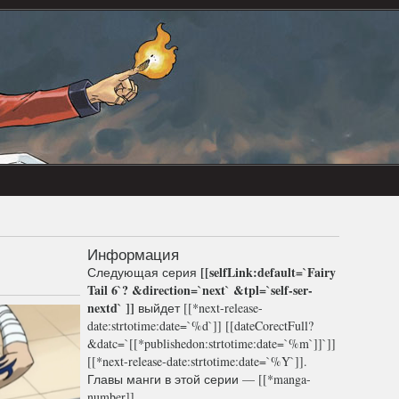
Информация
[[selfLink:default=`
Fairy
Следующая серия
Tail 6
`? &direction=`next` &tpl=`self-ser-
nextd` ]]
выйдет [[*next-release-
date:strtotime:date=`%d`]] [[dateCorectFull?
&datc=`[[*publishedon:strtotime:date=`%m`]]`]]
[[*next-release-date:strtotime:date=`%Y`]].
Главы манги в этой серии — [[*manga-
number]].