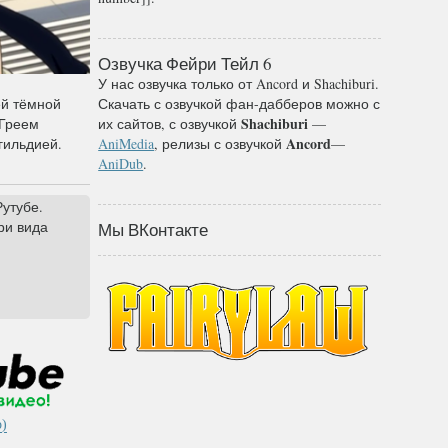
Озвучка Фейри Тейл 6
У нас озвучка только от Ancord и Shachiburi.
Скачать с озвучкой фан-дабберов можно с
ей тёмной
Shachiburi
их сайтов, с озвучкой
—
 Греем
Ancord
AniMedia
, релизы с озвучкой
—
гильдией.
AniDub
.
утубе.
три вида
Мы ВКонтакте
)