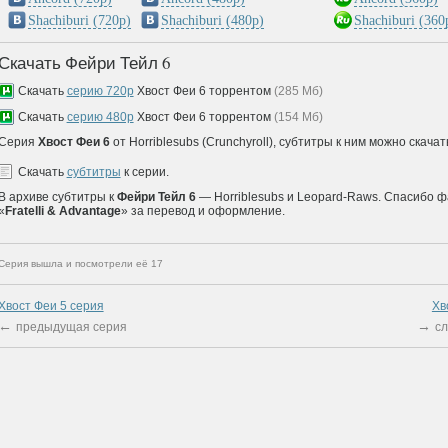
Shachiburi (720p)
Shachiburi (480p)
Shachiburi (360
Скачать Фейри Тейл 6
Скачать
серию 720р
Хвост Феи 6 торрентом
(285 Мб)
Скачать
серию 480p
Хвост Феи 6 торрентом
(154 Мб)
Серия
Хвост Феи 6
от Horriblesubs (Crunchyroll), субтитры к ним можно скачат
Скачать
субтитры
к серии.
В архиве субтитры к
Фейри Тейл 6
— Horriblesubs и Leopard-Raws. Спасибо ф
«
Fratelli & Advantage
» за перевод и оформление.
Серия вышла и посмотрели её 17
Хвост Феи 5 cерия
Хв
←
→
предыдущая серия
с