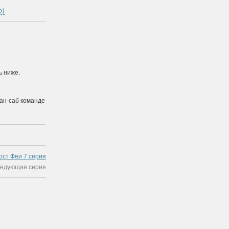
p)
ь ниже.
ан-саб команде
ост Феи 7 cерия
ледующая серия