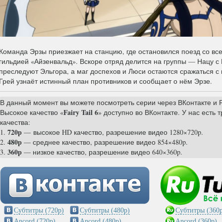
Команда Эрзы приезжает на станцию, где остановился поезд со вс
гильдией «Айзенвальд». Вскоре отряд делится на группы — Нацу с
преследуют Эльгора, а маг доспехов и Люси остаются сражаться с 
Грей узнаёт истинный план противников и сообщает о нём Эрзе.
В данный момент вы можете посмотреть серии через ВКонтакте и Р
Fairy Tail 6
Высокое качество «
» доступно во ВКонтакте. У нас есть 
качества:
720p
1.
— высокое HD качество, разрешение видео 1280×720p.
480p
2.
— среднее качество, разрешение видео 854×480p.
360p
3.
— низкое качество, разрешение видео 640×360p.
Субтитры (720p)
Субтитры (480p)
Субтитры (360p
Ancord (720p)
Ancord (480p)
Ancord (360p)