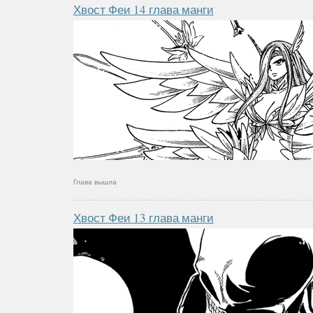
Хвост Феи 14 глава манги
Глава вышла
Хвост Феи 13 глава манги