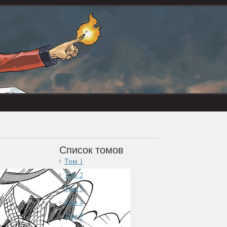
Список томов
Том 1
Том 2
Том 3
Том 4
Том 5