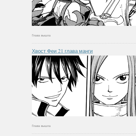
Глава вышла
Хвост Феи 21 глава манги
Глава вышла