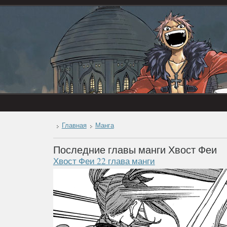
Главная
Манга
Последние главы манги Хвост Феи
Хвост Феи 22 глава манги