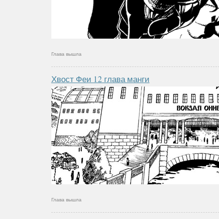
Глава вышла
Хвост Феи 12 глава манги
Глава вышла